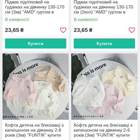
Піджак підлітковий на
Піджак підлітковий на
ґудзиках на дівчинку 130-170
ґудзиках на дівчинку 130-170
см (3кв) "AMD" гуртом в
см (2кол) "AMD" гуртом в
Одесі на 7км
Одесі на 7км
В наявності
В наявності
23,65
23,65
₴
₴
Купити
Купити
Кофта дитяча на блискавці з
Кофта дитяча на блискавці з
капюшоном на дівчинку 2-6
капюшоном на дівчинку 2-6
років (3кв) "FUNTIK" купити
років (3кв) "FUNTIK" купити