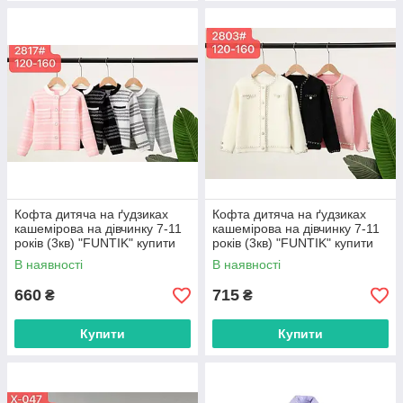
Кофта дитяча на ґудзиках
Кофта дитяча на ґудзиках
кашемірова на дівчинку 7-11
кашемірова на дівчинку 7-11
років (3кв) "FUNTIK" купити
років (3кв) "FUNTIK" купити
гуртом в Одесі на 7км
гуртом в Одесі на 7км
В наявності
В наявності
660
715
₴
₴
Купити
Купити