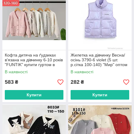
Кофта дитяча на ґудзиках
Жилетка на дівчинку Весна/
в'язана на дівчинку 6-10 років
осінь 3790-6 violet (5 шт.
"FUNTIK" купити гуртом в
р.сітка 100-140) "Мир" оптом
Одесі на 7км
від прямого постачальника
В наявності
В наявності
583
282
₴
₴
Купити
Купити