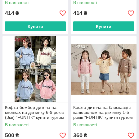
гуртом в Одесі на 7км
гуртом в Одесі на 7км
В наявності
В наявності
414
414
₴
₴
Купити
Купити
Кофта-бомбер дитяча на
Кофта дитяча на блискавці з
кнопках на дівчинку 6-9 років
капюшоном на дівчинку 1-5
(3кв) "FUNTIK" купити гуртом
років "FUNTIK" купити гуртом
в Одесі на 7км
в Одесі на 7км
В наявності
В наявності
500
360
₴
₴