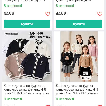
роки (3кв) "FUNTIK" купити
дівчинку 4-8 років (4 л)
гуртом в Одесі на 7км
"FUNTIK" купити гуртом в
В наявності
В наявності
Одесі на 7км
348
448
₴
₴
Купити
Купити
Кофта дитяча на ґудзиках
Кофта дитяча на ґудзиках
кашемірова на дівчинку 4-8
кашемірова на дівчинку 4-8
років "FUNTIK" купити гуртом
років (4кв) "FUNTIK" купити
в Одесі на 7км
гуртом в Одесі на 7км
В наявності
В наявності