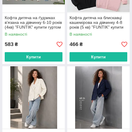
Кофта дитяча на ґудзиках
Кофта дитяча на блискавці
в'язана на дівчинку 6-10 років
кашемірова на дівчинку 4-8
(4кв) "FUNTIK" купити гуртом
років (5 кв) "FUNTIK" купити
в Одесі на 7км
гуртом в Одесі на 7км
В наявності
В наявності
583
466
₴
₴
Купити
Купити