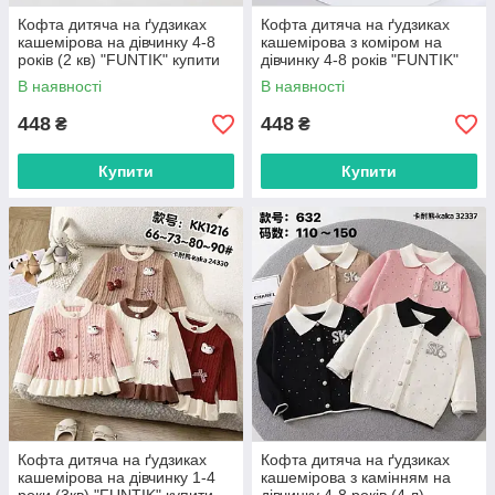
Кофта дитяча на ґудзиках
Кофта дитяча на ґудзиках
кашемірова на дівчинку 4-8
кашемірова з коміром на
років (2 кв) "FUNTIK" купити
дівчинку 4-8 років "FUNTIK"
гуртом в Одесі на 7км
купити гуртом в Одесі на 7км
В наявності
В наявності
448
448
₴
₴
Купити
Купити
Кофта дитяча на ґудзиках
Кофта дитяча на ґудзиках
кашемірова на дівчинку 1-4
кашемірова з камінням на