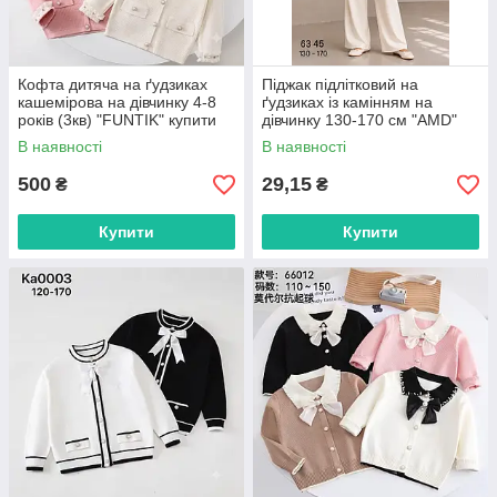
Кофта дитяча на ґудзиках
Піджак підлітковий на
кашемірова на дівчинку 4-8
ґудзиках із камінням на
років (3кв) "FUNTIK" купити
дівчинку 130-170 см "AMD"
гуртом в Одесі на 7км
гуртом в Одесі на 7км
В наявності
В наявності
500
29,15
₴
₴
Купити
Купити