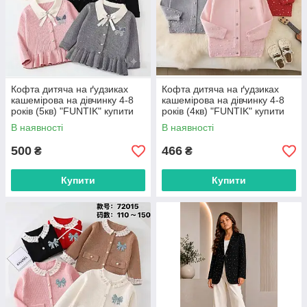
Кофта дитяча на ґудзиках
Кофта дитяча на ґудзиках
кашемірова на дівчинку 4-8
кашемірова на дівчинку 4-8
років (5кв) "FUNTIK" купити
років (4кв) "FUNTIK" купити
гуртом в Одесі на 7км
гуртом в Одесі на 7км
В наявності
В наявності
500
466
₴
₴
Купити
Купити