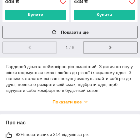
448
448
₴
₴
Купити
Купити
Показати ще
1
/ 6
Гардероб дівчата неймовірно різноманітний. З дитячого віку у
жінки формується смак і любов до різної і яскравому одязі. З
нашим каталогом всі ваші покупці зможуть знайти собі річ до
душі, повністю розкрити свій смак, підібрати одяг, щоб
відчувати себе комфортно в будь-який сезон.
В цьому розділі нашого каталогу вас чекає великий вибір
Показати все
різноманітних кофт, кардиганів, жилетів та іншої теплої,
комфортної і ошатного одягу.
Каталог 7 ALLMARKET являє собою зібрання кращих
Про нас
пропозицій з ринку 7 км в Одесі — однією з найбільших
торгових майданчиків в Україні. Багатьом власникам торгових
92% позитивних з 214 відгуків за рік
точок знаком оптовий ринок 7 км, багато регулярно роблять