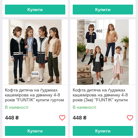
Купити
Купити
Кофта дитяча на ґудзиках
Кофта дитяча на ґудзиках
кашемірова на дівчинку 4-8
кашемірова на дівчинку 4-8
років "FUNTIK" купити гуртом
років (3кв) "FUNTIK" купити
в Одесі на 7км
гуртом в Одесі на 7км
В наявності
В наявності
448
448
₴
₴
Купити
Купити