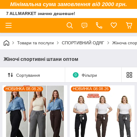
Мінімальна сума замовлення від 2000 грн.
7 ALLMARKET значно дешевше!
Товари та послуги
СПОРТИВНИЙ ОДЯГ
Жіноча спор
Жіночі спортивні штани оптом
Сортування
0
Фільтри
НОВИНКА 08.08.26
НОВИНКА 08.08.26