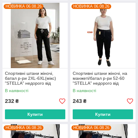
НОВИНКА 06.08.26
НОВИНКА 06.08.26
Спортивні штани жіночі,
Спортивні штани жіночі, на
батал р-ри 2XL-6XL(мікс)
манжеті/батал р-ри 52-60
"STELLA" недорого від
"STELLA" недорого від
прямого постачальника
прямого постачальника
В наявності
В наявності
232
243
₴
₴
Купити
Купити
НОВИНКА 06.08.26
НОВИНКА 06.08.26