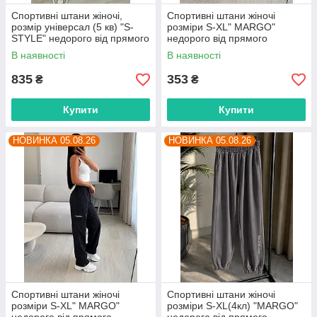
Спортивні штани жіночі,
Спортивні штани жіночі
розмір універсал (5 кв) "S-
розміри S-XL" MARGO"
STYLE" недорого від прямого
недорого від прямого
постачальника
постачальника
В наявності
В наявності
835
353
₴
₴
Купити
Купити
НОВИНКА 05.08.26
НОВИНКА 05.08.26
Спортивні штани жіночі
Спортивні штани жіночі
розміри S-XL" MARGO"
розміри S-XL(4кл) "MARGO"