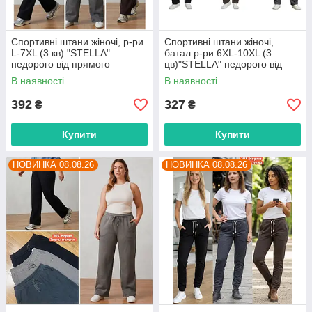
Спортивні штани жіночі, р-ри
Спортивні штани жіночі,
L-7XL (3 кв) "STELLA"
батал р-ри 6XL-10XL (3
недорого від прямого
цв)"STELLA" недорого від
постачальника
прямого постачальника
В наявності
В наявності
392
327
₴
₴
Купити
Купити
НОВИНКА 08.08.26
НОВИНКА 08.08.26