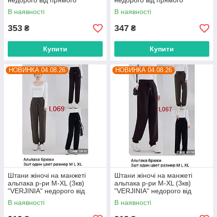
недорого від прямого
недорого від прямого
постачальника
постачальника
В наявності
В наявності
353
347
₴
₴
Купити
Купити
НОВИНКА 04.08.26
НОВИНКА 04.08.26
Штани жіночі на манжеті
Штани жіночі на манжеті
альпака р-ри M-XL (3кв)
альпака р-ри M-XL (3кв)
"VERJINIA" недорого від
"VERJINIA" недорого від
прямого постачальника
прямого постачальника
В наявності
В наявності