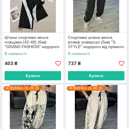
Штани спортивні жіночі
Спортивні штани жіночі,
плащівка (42-48) (6кв)
розмір універсал (5кв) "S-
"GRAND FASHION" недорого
STYLE" недорого від прямого
від прямого постачальника
постачальника
В наявності
В наявності
403
737
₴
₴
Купити
Купити
НОВИНКА 05.08.26
НОВИНКА 05.08.26