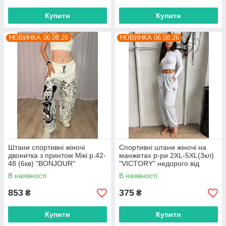
Купити
Купити
НОВИНКА 06.08.26
НОВИНКА 06.08.26
Штани спортивні жіночі
Спортивні штани жіночі на
двонитка з принтом Мікі р.42-
манжетах р-ри 2XL-5XL(3кл)
48 (6кв) "BONJOUR"
"VICTORY" недорого від
недорого від прямого
прямого постачальника
В наявності
В наявності
постачальника
853
375
₴
₴
Купити
Купити