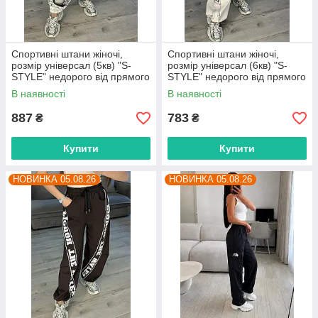
Спортивні штани жіночі,
Спортивні штани жіночі,
розмір універсал (5кв) "S-
розмір універсал (6кв) "S-
STYLE" недорого від прямого
STYLE" недорого від прямого
постачальника
постачальника
В наявності
В наявності
887
783
₴
₴
Купити
Купити
НОВИНКА 05.08.26
НОВИНКА 05.08.26