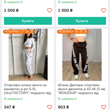
недорого від прямого
недорого від прямого
В наявності
В наявності
постачальника
постачальника
1 000
1 000
₴
₴
Купити
Купити
НОВИНКА 07.08.26
НОВИНКА 06.08.26
Спортивні штани жіночі на
Штани Джогери спортивні
манжетах р-ри S-XL
жіночі двонитка р.42-46 (5 кв)
(3кл)"VICTORY" недорого від
"BONJOUR" недорого від
прямого постачальника
прямого постачальника
В наявності
В наявності
347
803
₴
₴