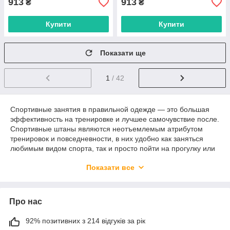
913
913
₴
₴
Купити
Купити
Показати ще
1
/ 42
Спортивные занятия в правильной одежде — это большая
эффективность на тренировке и лучшее самочувствие после.
Спортивные штаны являются неотъемлемым атрибутом
тренировок и повседневности, в них удобно как заняться
любимым видом спорта, так и просто пойти на прогулку или
заниматься домашними делами.
Показати все
Інтернет-магазин 7 ALLMARKET пропонує великий вибір
спортивних штанів, які прекрасно поєднуються з
спортивними кофтами і літровками для жінок
. Ми
Про нас
пропонуємо товари оптом безпосередньо від виробника з
Туреччини, Китаю та України. Ви можете розраховувати на
доступні ціни та широкий вибір.
92% позитивних з 214 відгуків за рік