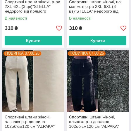
Спортивні штани жіночі, р-ри
Спортивні штани жіночі, на
2XL-6XL (3 цв)"STELLA"
манжеті р-ри 2XL-6XL (3
недорого від прямого
цв)"STELLA" недорого від
постачальника
прямого постачальника
В наявності
В наявності
310
310
₴
₴
Купити
Купити
НОВИНКА 07.08.26
НОВИНКА 07.08.26
Спортивні штани жіночі,
Спортивні штани жіночі,
альпака р-р довжина
альпака р-р довжина
102об'єм120 см "ALPAKA"
102об'єм120 см "ALPAKA"