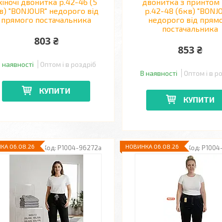
іночі двонитка р.42-46 (5
двонитка з принтом 
в) "BONJOUR" недорого від
р.42-48 (6кв) "BONJ
прямого постачальника
недорого від прям
постачальника
803 ₴
853 ₴
 наявності
Оптом і в роздріб
В наявності
Оптом і в р
КУПИТИ
КУПИТИ
КА 06.08.26
НОВИНКА 06.08.26
P1004-96272a
P1004