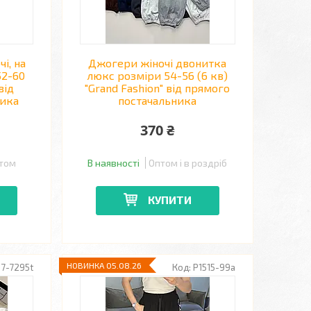
і, на
Джогери жіночі двонитка
52-60
люкс розміри 54-56 (6 кв)
від
"Grand Fashion" від прямого
ника
постачальника
370 ₴
птом
В наявності
Оптом і в роздріб
КУПИТИ
НОВИНКА 05.08.26
27-7295t
P1515-99a