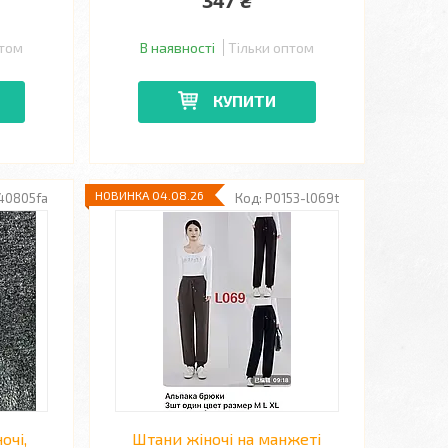
347 ₴
птом
В наявності
Тільки оптом
КУПИТИ
НОВИНКА 04.08.26
40805fa
P0153-l069t
очі,
Штани жіночі на манжеті