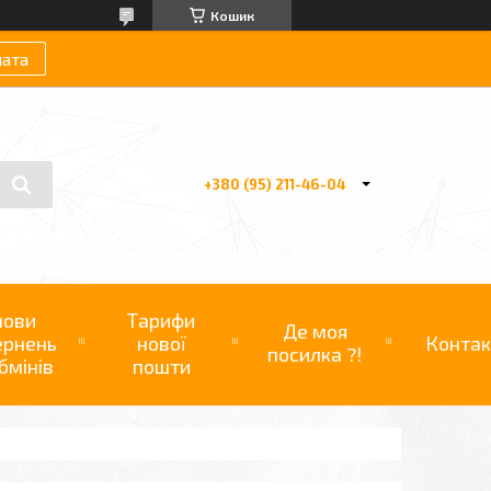
Кошик
лата
+380 (95) 211-46-04
мови
Тарифи
Де моя
ернень
нової
Контак
посилка ?!
бмінів
пошти