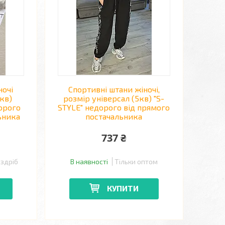
ночі
Спортивні штани жіночі,
кв)
розмір універсал (5кв) "S-
орого
STYLE" недорого від прямого
ьника
постачальника
737 ₴
оздріб
В наявності
Тільки оптом
КУПИТИ