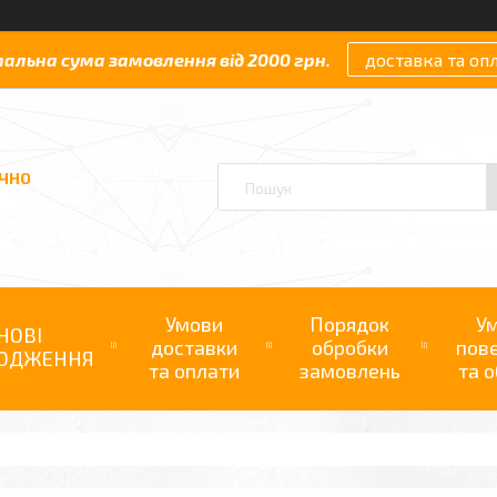
мальна сума замовлення від 2000 грн.
доставка та оп
АЧНО
Умови
Порядок
У
НОВІ
доставки
обробки
пов
ОДЖЕННЯ
та оплати
замовлень
та о