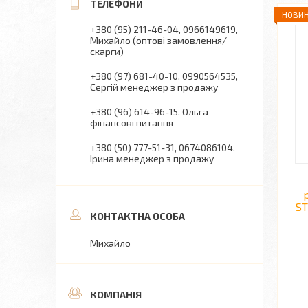
НОВИН
+380 (95) 211-46-04
0966149619
Михайло (оптові замовлення/
скарги)
+380 (97) 681-40-10
0990564535
Сергій менеджер з продажу
+380 (96) 614-96-15
Ольга
фінансові питання
+380 (50) 777-51-31
0674086104
Ірина менеджер з продажу
ST
Михайло