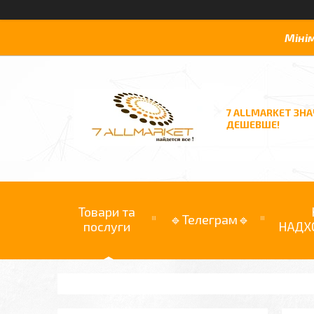
Міні
7 ALLMARKET ЗН
ДЕШЕВШЕ!
Товари та
🔹Телеграм🔹
послуги
НАДХ