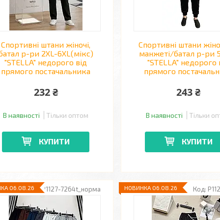
Спортивні штани жіночі,
Спортивні штани жіноч
батал р-ри 2XL-6XL(мікс)
манжеті/батал р-ри 
"STELLA" недорого від
"STELLA" недорого 
прямого постачальника
прямого постачаль
232 ₴
243 ₴
В наявності
Тільки оптом
В наявності
Тільки о
КУПИТИ
КУПИТИ
КА 06.08.26
НОВИНКА 06.08.26
P1127-7264t_норма
P11