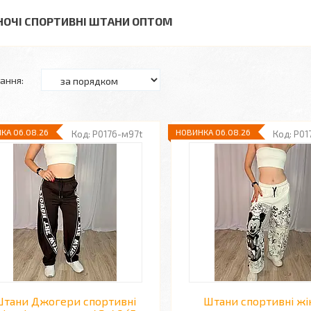
НОЧІ СПОРТИВНІ ШТАНИ ОПТОМ
КА 06.08.26
НОВИНКА 06.08.26
P0176-м97t
P01
тани Джогери спортивні
Штани спортивні жі