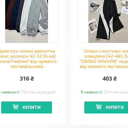
Джогери жіночі двонитка
Штани спортивні жі
юкс розміри 42-52 (6 кв)
плащівка (42-48) (6
Grand Fashion" від прямого
"GRAND FASHION" нед
постачальника
від прямого постачал
316 ₴
403 ₴
 наявності
Оптом і в роздріб
В наявності
Оптом і в р
КУПИТИ
КУПИТИ