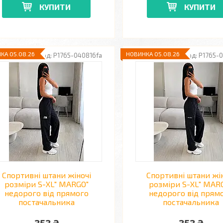
КУПИТИ
КУПИТИ
КА 05.08.26
НОВИНКА 05.08.26
P1765-040816fa
P1765-0
Спортивні штани жіночі
Спортивні штани жі
розміри S-XL" MARGO"
розміри S-XL" MAR
недорого від прямого
недорого від прям
постачальника
постачальника