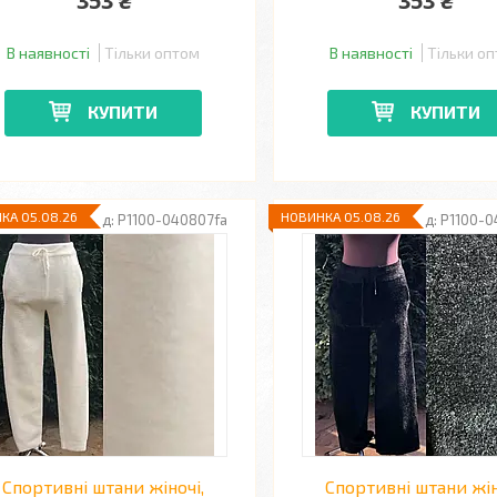
353 ₴
353 ₴
В наявності
Тільки оптом
В наявності
Тільки о
КУПИТИ
КУПИТИ
КА 05.08.26
НОВИНКА 05.08.26
P1100-040807fa
P1100-0
Спортивні штани жіночі,
Спортивні штани жін