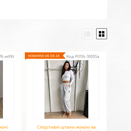
НОВИНКА 06.08.26
76-м99t
P0114-10055a
ночі
Спортивні штани жіночі на