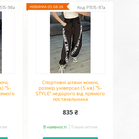
НОВИНКА 05.08.26
1515-98a
P1515-97a
очі,
Спортивні штани жіночі,
) "S-
розмір універсал (5 кв) "S-
рямого
STYLE" недорого від прямого
постачальника
835 ₴
птом
В наявності
Тільки оптом