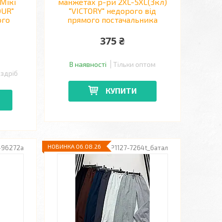
Мікі
манжетах р-ри 2XL-5XL(3кл)
OUR"
"VICTORY" недорого від
ого
прямого постачальника
375 ₴
В наявності
Тільки оптом
оздріб
КУПИТИ
НОВИНКА 06.08.26
-96272a
P1127-7264t_батал