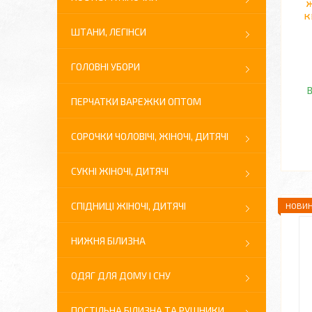
ж
к
ШТАНИ, ЛЕГІНСИ
ГОЛОВНІ УБОРИ
В
ПЕРЧАТКИ ВАРЕЖКИ ОПТОМ
СОРОЧКИ ЧОЛОВІЧІ, ЖІНОЧІ, ДИТЯЧІ
СУКНІ ЖІНОЧІ, ДИТЯЧІ
СПІДНИЦІ ЖІНОЧІ, ДИТЯЧІ
НОВИН
НИЖНЯ БІЛИЗНА
ОДЯГ ДЛЯ ДОМУ І СНУ
ПОСТІЛЬНА БІЛИЗНА ТА РУШНИКИ