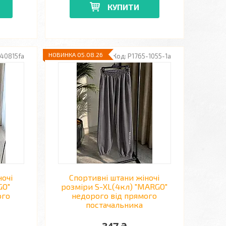
КУПИТИ
НОВИНКА 05.08.26
40815fa
P1765-1055-1a
ночі
Спортивні штани жіночі
GO"
розміри S-XL(4кл) "MARGO"
ого
недорого від прямого
постачальника