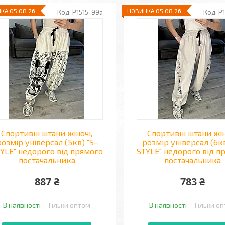
КА 05.08.26
НОВИНКА 05.08.26
P1515-99a
P
Спортивні штани жіночі,
Спортивні штани жін
розмір універсал (5кв) "S-
розмір універсал (6кв
YLE" недорого від прямого
STYLE" недорого від п
постачальника
постачальника
887 ₴
783 ₴
В наявності
Тільки оптом
В наявності
Тільки о