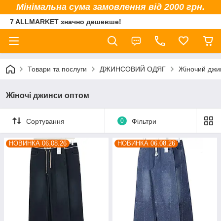
Мінімальна сума замовлення від 2000 грн.
7 ALLMARKET значно дешевше!
Товари та послуги
ДЖИНСОВИЙ ОДЯГ
Жіночий джи
Жіночі джинси оптом
Сортування
0
Фільтри
НОВИНКА 06.08.26
НОВИНКА 06.08.26