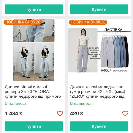
Купити
Купити
НОВИНКА 04.08.26
НОВИНКА 04.08.26
Джинси жіночі стильні
Джинси жіночі молодіжні на
розміри 25-30 "FLORA"
гумці розміри 3XL-6XL (мікс)
купити недорого від прямого
"ZERO" купити недорого від
постачальника
прямого постачальника
В наявності
В наявності
1 434
420
₴
₴
Купити
Купити