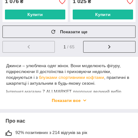
1 076
1 025
₴
₴
Купити
Купити
Показати ще
1
/ 65
Джинси – улюблена одяг жінок. Вони моделюють фігуру,
підкреслюючи її достоїнства і приховуючи недоліки,
поєднуються і з
блузками
спортивними кофтами
, практичні в
шкарпетці і актуальним в будь-якому сезоні.
Інтернет-магазин 7 ALLMARKET пропонує великий вибір
товарів від виробника з Туреччини, Китаю, України. Ми
Показати все
працюємо тільки з перевіреними постачальниками, які
зарекомендували себе на ринку. Ви можете бути впевнені,
що зможете придбати якісний одяг за низькою ціною.
Про нас
Зробити замовлення товарів на опт можна з будь-якої точки
України. Наш інтернет-магазин є аналогом ринку 7 км в
Одесі. Але з нами ви зможете здійснювати покупки в будь-
92% позитивних з 214 відгуків за рік