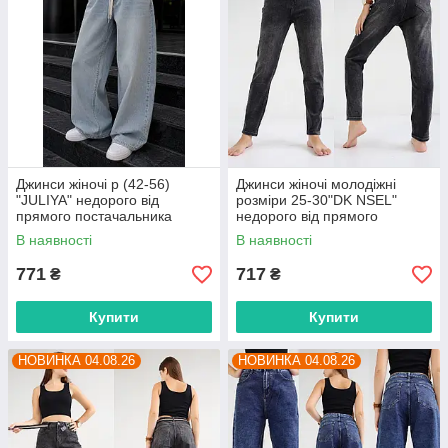
Джинси жіночі р (42-56)
Джинси жіночі молодіжні
"JULIYA" недорого від
розміри 25-30"DK NSEL"
прямого постачальника
недорого від прямого
постачальника
В наявності
В наявності
771
717
₴
₴
Купити
Купити
НОВИНКА 04.08.26
НОВИНКА 04.08.26