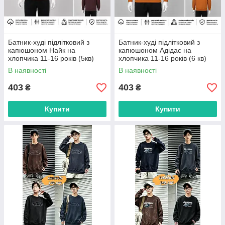
Батник-худі підлітковий з
Батник-худі підлітковий з
капюшоном Найк на
капюшоном Адідас на
хлопчика 11-16 років (5кв)
хлопчика 11-16 років (6 кв)
"WHITE" недорого від
"WHITE" недорого від
В наявності
В наявності
прямого постачальника
прямого постачальника
403
403
₴
₴
Купити
Купити