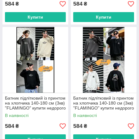
584
584
₴
₴
Купити
Купити
Батник підлітковий із принтом
Батник підлітковий із принтом
на хлопчика 140-180 см (3кв)
на хлопчика 140-180 см (3кв)
"FLAMINGO" купити недорого
"FLAMINGO" купити недорого
від прямого постачальника
від прямого постачальника
В наявності
В наявності
584
584
₴
₴