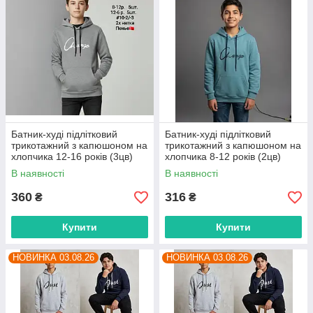
Батник-худі підлітковий
Батник-худі підлітковий
трикотажний з капюшоном на
трикотажний з капюшоном на
хлопчика 12-16 років (3цв)
хлопчика 8-12 років (2цв)
"MIX" недорого від прямого
"MIX" недорого від прямого
В наявності
В наявності
постачальника
постачальника
360
316
₴
₴
Купити
Купити
НОВИНКА 03.08.26
НОВИНКА 03.08.26