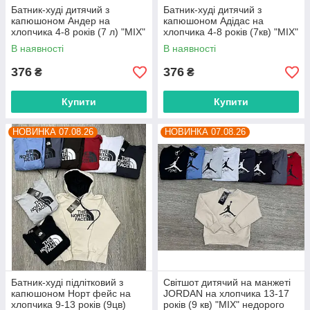
Батник-худі дитячий з
Батник-худі дитячий з
капюшоном Андер на
капюшоном Адідас на
хлопчика 4-8 років (7 л) "MIX"
хлопчика 4-8 років (7кв) "MIX"
недорого від прямого
недорого від прямого
В наявності
В наявності
постачальника
постачальника
376
376
₴
₴
Купити
Купити
НОВИНКА 07.08.26
НОВИНКА 07.08.26
Батник-худі підлітковий з
Світшот дитячий на манжеті
капюшоном Норт фейс на
JORDAN на хлопчика 13-17
хлопчика 9-13 років (9цв)
років (9 кв) "MIX" недорого