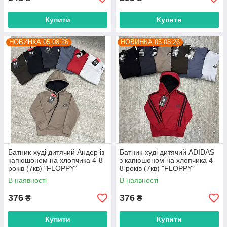
Купити
Купити
НОВИНКА 05.08.26
НОВИНКА 05.08.26
Батник-худі дитячий Андер із
Батник-худі дитячий ADIDAS
капюшоном на хлопчика 4-8
з капюшоном на хлопчика 4-
років (7кв) "FLOPPY"
8 років (7кв) "FLOPPY"
недорого від прямого
недорого від прямого
В наявності
В наявності
постачальника
постачальника
376
376
₴
₴
Купити
Купити