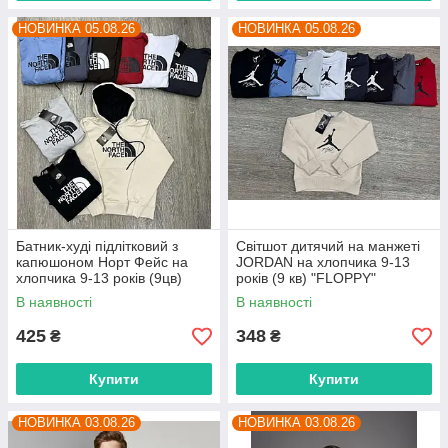
НОВИНКА 05.08.26
НОВИНКА 05.08.26
Батник-худі підлітковий з
Світшот дитячий на манжеті
капюшоном Норт Фейс на
JORDAN на хлопчика 9-13
хлопчика 9-13 років (9цв)
років (9 кв) "FLOPPY"
"FLOPPY" недорого від
недорого від прямого
В наявності
В наявності
прямого постачальника
постачальника
425
348
₴
₴
Купити
Купити
НОВИНКА 03.08.26
НОВИНКА 03.08.26