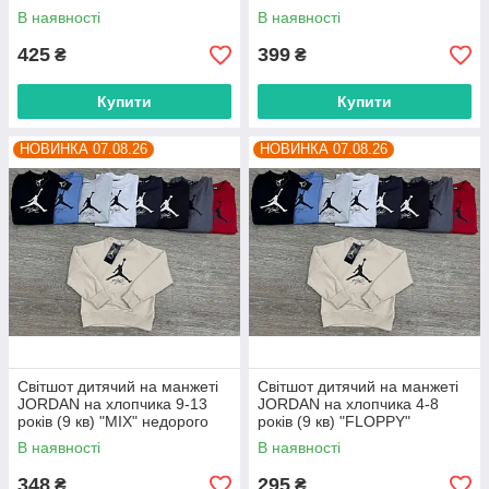
"MIX" недорого від прямого
від прямого постачальника
В наявності
В наявності
постачальника
425
399
₴
₴
Купити
Купити
НОВИНКА 07.08.26
НОВИНКА 07.08.26
Світшот дитячий на манжеті
Світшот дитячий на манжеті
JORDAN на хлопчика 9-13
JORDAN на хлопчика 4-8
років (9 кв) "MIX" недорого
років (9 кв) "FLOPPY"
від прямого постачальника
недорого від прямого
В наявності
В наявності
постачальника
348
295
₴
₴