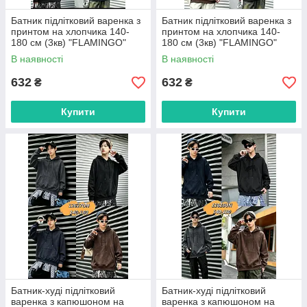
Батник підлітковий варенка з
Батник підлітковий варенка з
принтом на хлопчика 140-
принтом на хлопчика 140-
180 см (3кв) "FLAMINGO"
180 см (3кв) "FLAMINGO"
купити недорого від прямого
купити недорого від прямого
В наявності
В наявності
постачальника
постачальника
632
632
₴
₴
Купити
Купити
Батник-худі підлітковий
Батник-худі підлітковий
варенка з капюшоном на
варенка з капюшоном на