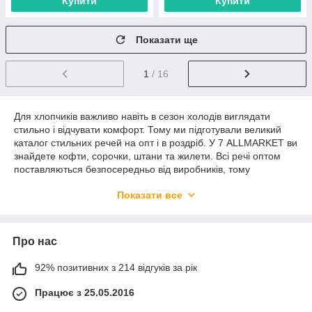
Купити
Купити
Показати ще
1
/ 16
Для хлопчиків важливо навіть в сезон холодів виглядати
стильно і відчувати комфорт. Тому ми підготували великий
каталог стильних речей на опт і в роздріб. У 7 ALLMARKET ви
знайдете кофти, сорочки, штани та жилети. Всі речі оптом
поставляються безпосередньо від виробників, тому
обов'язково порадують своєю ціною і відмінною якістю.
Показати все
Якщо для того, щоб купити товари для своєї торгової точки,
ви вибираєте ринок 7 км в Одесі, то ви знаєте, що тут
представлений найбільший вибір недорогих речей, але при
Про нас
цьому на закупівлі потрібно виділити досить багато часу. Наш
каталог об'єднав в собі всі переваги ринку 7 км і при цьому
дозволяє здійснювати закупівлі максимально швидко. З нами
92% позитивних з 214 відгуків за рік
найактуальніші і стильні речі для юнаків завжди будуть у
Працює з 25.05.2016
вашому асортименті.