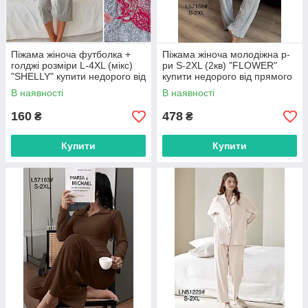
Піжама жіноча футболка +
Піжама жіноча молодіжна р-
голджі розміри L-4XL (мікс)
ри S-2XL (2кв) "FLOWER"
"SHELLY" купити недорого від
купити недорого від прямого
прямого постачальника
постачальника
В наявності
В наявності
160
478
₴
₴
Купити
Купити