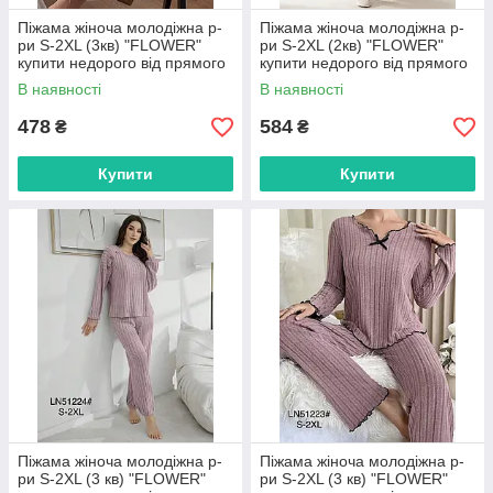
Піжама жіноча молодіжна р-
Піжама жіноча молодіжна р-
ри S-2XL (3кв) "FLOWER"
ри S-2XL (2кв) "FLOWER"
купити недорого від прямого
купити недорого від прямого
постачальника
постачальника
В наявності
В наявності
478
584
₴
₴
Купити
Купити
Піжама жіноча молодіжна р-
Піжама жіноча молодіжна р-
ри S-2XL (3 кв) "FLOWER"
ри S-2XL (3 кв) "FLOWER"