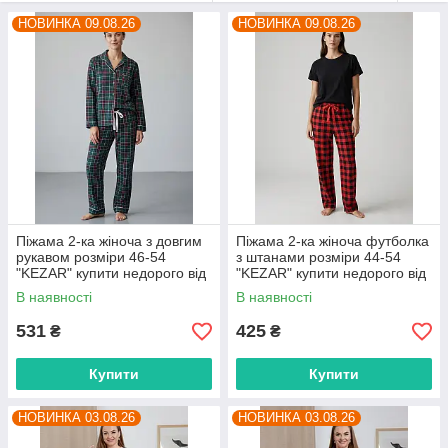
дивіться нижче).
НОВИНКА 09.08.26
НОВИНКА 09.08.26
Піжама 2-ка жіноча з довгим
Піжама 2-ка жіноча футболка
рукавом розміри 46-54
з штанами розміри 44-54
"KEZAR" купити недорого від
"KEZAR" купити недорого від
прямого постачальника
прямого постачальника
В наявності
В наявності
531
425
₴
₴
Купити
Купити
НОВИНКА 03.08.26
НОВИНКА 03.08.26