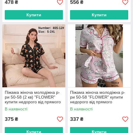
478
556
₴
₴
Купити
Купити
Піжама жіноча молодіжна р-
Піжама жіноча молодіжна р-
ри 50-58 (2 кв) "FLOWER"
ри 50-58 "FLOWER" купити
купити недорого від прямого
недорого від прямого
постачальника
постачальника
В наявності
В наявності
375
337
₴
₴
Купити
Купити