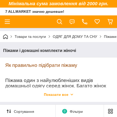
Мінімальна сума замовлення від 2000 грн.
7 ALLMARKET значно дешевше!
Товари та послуги
ОДЯГ ДЛЯ ДОМУ ТА СНУ
Піжами 
Піжами і домашні комплекти жіночі
Як правильно підібрати піжаму
Піжама один з найулюбленіших видів
домашньої одягу серед жінок. Багато жінок
віддають перевагу саме піжаму нічній
Показати все
сорочці. Не всім подобатися плутатися в
довгому подолі ночнушки.
Піжами бувають двох видів: майка + шорти і
Сортування
0
Фільтри
футболка + штани.
(продовження статті