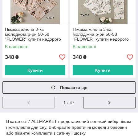
Піжама жіноча 3-ка
Піжама жіноча 3-ка
молодіжна р-ри 50-58
молодіжна р-ри 50-58
"FLOWER" купити недорого
"FLOWER" купити недорого
від прямого постачальника
від прямого постачальника
В наявності
В наявності
348
348
₴
₴
Купити
Купити
Показати ще
1
/ 47
В каталозі 7 ALLMARKET представлений великий вибір піжам
і комплектів для сну. Вибирайте практичні моделі з бавовни
або пікантні комплекти з сатину і шовку.