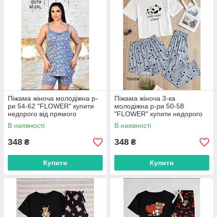
Піжама жіноча молодіжна р-
Піжама жіноча 3-ка
ри 54-62 "FLOWER" купити
молодіжна р-ри 50-58
недорого від прямого
"FLOWER" купити недорого
постачальника
від прямого постачальника
В наявності
В наявності
348
348
₴
₴
Купити
Купити