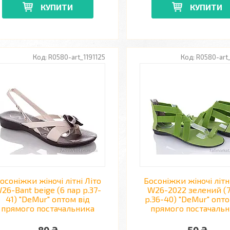
КУПИТИ
КУПИТИ
R0580-art_1191125
R0580-art
осоніжки жіночі літні Літо
Босоніжки жіночі літн
26-Bant beige (6 пар р.37-
W26-2022 зелений (7
41) "DeMur" оптом від
р.36-40) "DeMur" опто
прямого постачальника
прямого постачаль