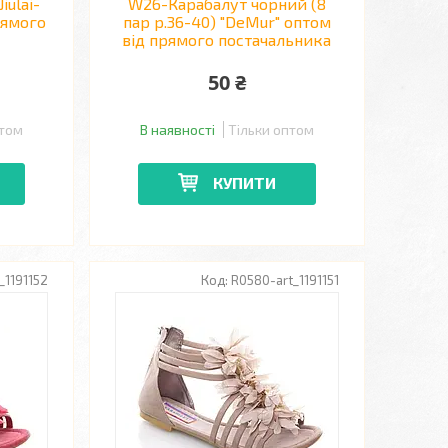
Jiulai-
W26-Карабалут чорний (8
рямого
пар р.36-40) "DeMur" оптом
від прямого постачальника
50 ₴
птом
В наявності
Тільки оптом
КУПИТИ
_1191152
R0580-art_1191151