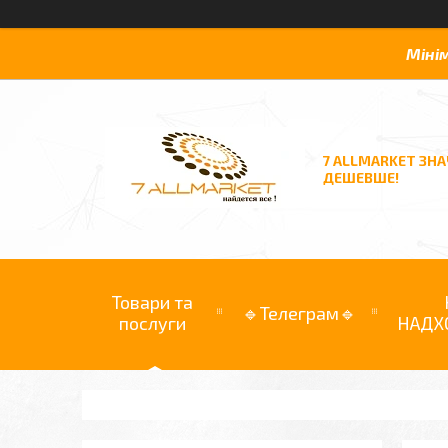
Міні
7 ALLMARKET ЗН
ДЕШЕВШЕ!
Товари та
🔹Телеграм🔹
послуги
НАДХ