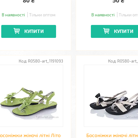
80 ₴
50 ₴
В наявності
Тільки оптом
В наявності
Тільки о
КУПИТИ
КУПИТИ
R0580-art_1191093
R0580-art
осоніжки жіночі літні Літо
Босоніжки жіночі літн