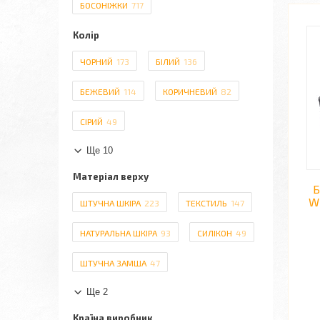
БОСОНІЖКИ
717
Колір
ЧОРНИЙ
173
БІЛИЙ
136
БЕЖЕВИЙ
114
КОРИЧНЕВИЙ
82
СІРИЙ
49
Ще 10
Матеріал верху
Б
W2
ШТУЧНА ШКІРА
223
ТЕКСТИЛЬ
147
НАТУРАЛЬНА ШКІРА
93
СИЛІКОН
49
ШТУЧНА ЗАМША
47
Ще 2
Країна виробник