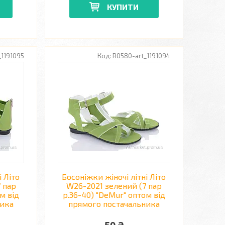
КУПИТИ
_1191095
R0580-art_1191094
і Літо
Босоніжки жіночі літні Літо
 пар
W26-2021 зелений (7 пар
м від
р.36-40) "DeMur" оптом від
ника
прямого постачальника