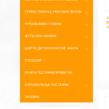
СУМКИ, ГАМАНЦІ, РЮКЗАКИ, ВАЛІЗИ
Б
W
КУПАЛЬНИКИ І ПЛАВКИ
р
ФУТБОЛКИ І МАЙКИ
ШОРТИ ДИТЯЧІ МУЖСКИЕ ЖІНОЧІ
СПЕЦОДЯГ
РЕМЕНІ ПІДТЯЖКИ КРАВАТКИ
КАРНАВАЛЬНЫЕ КОСТЮМЫ
ОКУЛЯРИ