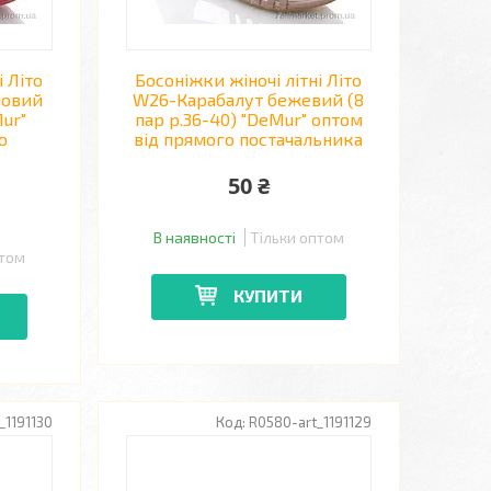
і Літо
Босоніжки жіночі літні Літо
ловий
W26-Карабалут бежевий (8
Mur"
пар р.36-40) "DeMur" оптом
о
від прямого постачальника
50 ₴
В наявності
Тільки оптом
птом
КУПИТИ
_1191130
R0580-art_1191129