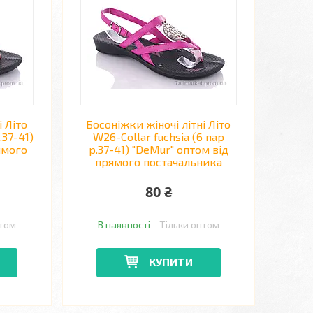
і Літо
Босоніжки жіночі літні Літо
.37-41)
W26-Collar fuchsia (6 пар
ямого
р.37-41) "DeMur" оптом від
прямого постачальника
80 ₴
птом
В наявності
Тільки оптом
КУПИТИ