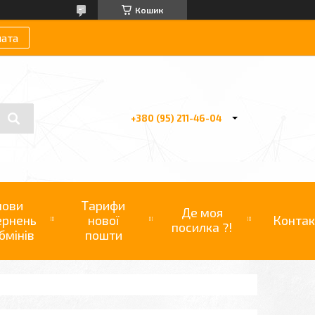
Кошик
лата
+380 (95) 211-46-04
мови
Тарифи
Де моя
ернень
нової
Контак
посилка ?!
бмінів
пошти