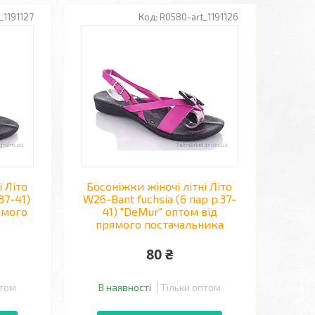
_1191127
R0580-art_1191126
і Літо
Босоніжки жіночі літні Літо
37-41)
W26-Bant fuchsia (6 пар р.37-
ямого
41) "DeMur" оптом від
прямого постачальника
80 ₴
птом
В наявності
Тільки оптом