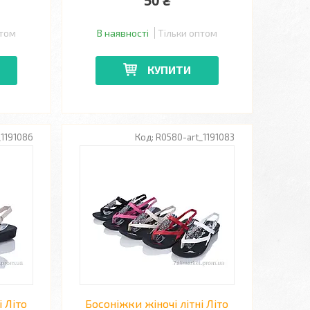
50 ₴
птом
В наявності
Тільки оптом
КУПИТИ
_1191086
R0580-art_1191083
і Літо
Босоніжки жіночі літні Літо