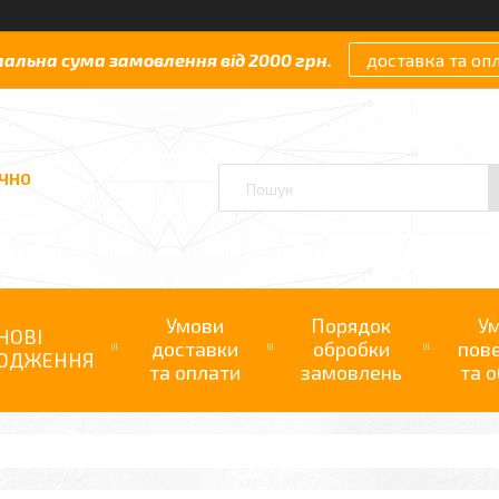
мальна сума замовлення від 2000 грн.
доставка та оп
АЧНО
Умови
Порядок
У
НОВІ
доставки
обробки
пов
ОДЖЕННЯ
та оплати
замовлень
та о