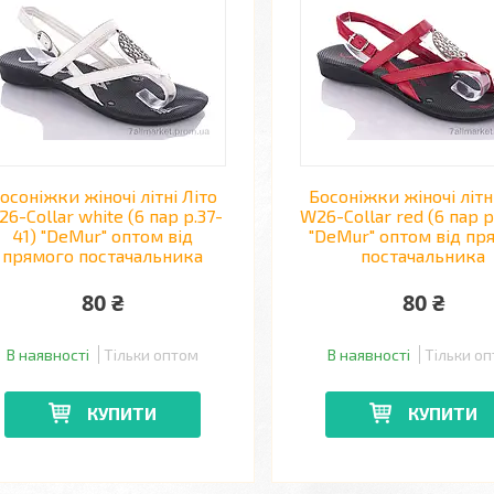
осоніжки жіночі літні Літо
Босоніжки жіночі літн
6-Collar white (6 пар р.37-
W26-Collar red (6 пар р
41) "DeMur" оптом від
"DeMur" оптом від пр
прямого постачальника
постачальника
80 ₴
80 ₴
В наявності
Тільки оптом
В наявності
Тільки о
КУПИТИ
КУПИТИ