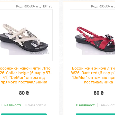
R0580-art_1191128
R0580-art
осоніжки жіночі літні Літо
Босоніжки жіночі літн
6-Collar beige (6 пар р.37-
W26-Bant red (6 пар р.
41) "DeMur" оптом від
"DeMur" оптом від пр
прямого постачальника
постачальника
80 ₴
80 ₴
В наявності
Тільки оптом
В наявності
Тільки о