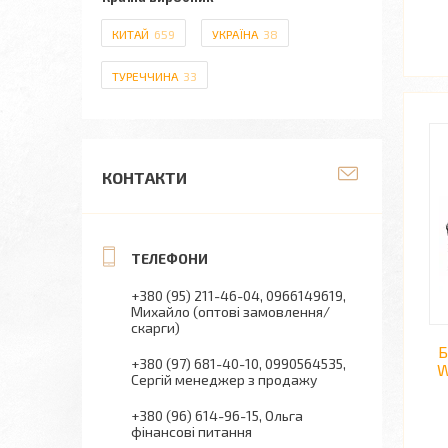
КИТАЙ
659
УКРАЇНА
38
ТУРЕЧЧИНА
33
КОНТАКТИ
+380 (95) 211-46-04
0966149619
Михайло (оптові замовлення/
скарги)
Б
+380 (97) 681-40-10
0990564535
W
Сергій менеджер з продажу
+380 (96) 614-96-15
Ольга
фінансові питання