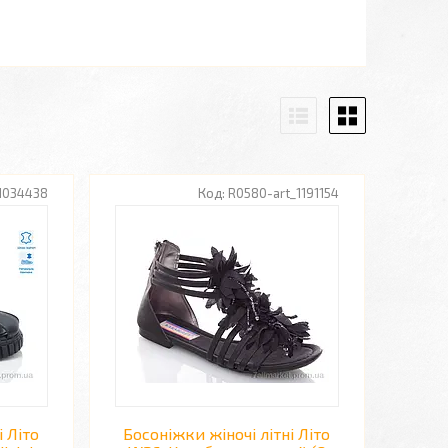
_1034438
R0580-art_1191154
і Літо
Босоніжки жіночі літні Літо