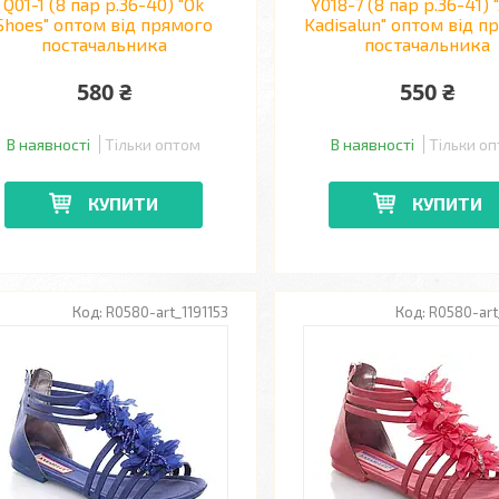
Q01-1 (8 пар р.36-40) "Ok
Y018-7 (8 пар р.36-41) "
Shoes" оптом від прямого
Kadisalun" оптом від п
постачальника
постачальника
580 ₴
550 ₴
В наявності
Тільки оптом
В наявності
Тільки о
КУПИТИ
КУПИТИ
R0580-art_1191153
R0580-art