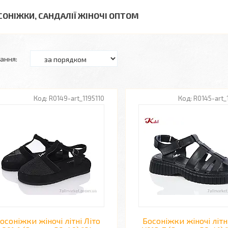
СОНІЖКИ, САНДАЛІЇ ЖІНОЧІ ОПТОМ
R0149-art_1195110
R0145-art
осоніжки жіночі літні Літо
Босоніжки жіночі літн