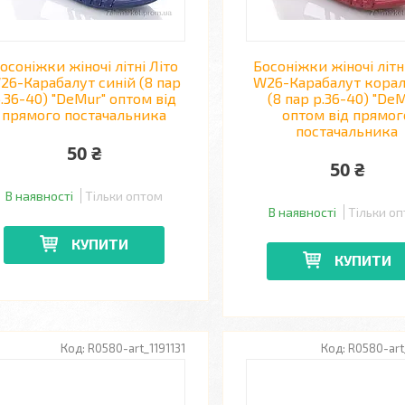
осоніжки жіночі літні Літо
Босоніжки жіночі літн
26-Карабалут синій (8 пар
W26-Карабалут кора
.36-40) "DeMur" оптом від
(8 пар р.36-40) "De
прямого постачальника
оптом від прямог
постачальника
50 ₴
50 ₴
В наявності
Тільки оптом
В наявності
Тільки о
КУПИТИ
КУПИТИ
R0580-art_1191131
R0580-art