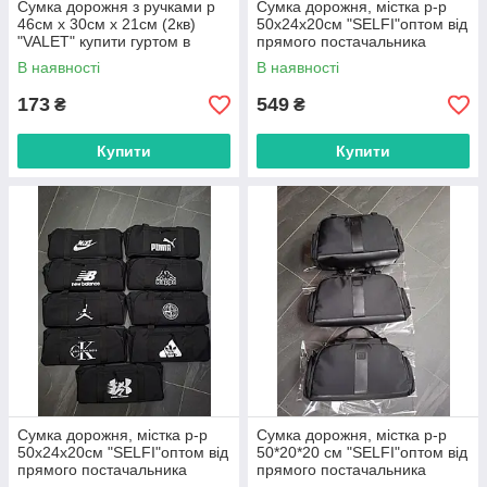
Сумка дорожня з ручками р
Сумка дорожня, містка р-р
46см х 30см х 21см (2кв)
50х24х20см "SELFI"оптом від
"VALET" купити гуртом в
прямого постачальника
Одесі на 7 км
В наявності
В наявності
173
549
₴
₴
Купити
Купити
Сумка дорожня, містка р-р
Сумка дорожня, містка р-р
50х24х20см "SELFI"оптом від
50*20*20 см "SELFI"оптом від
прямого постачальника
прямого постачальника