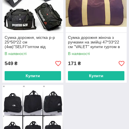
Сумка дорожня, містка р-р
Сумка дорожня жіноча з
25*50*22 см
ручками на змійці 47*33*22
(4кв)"SELFI"оптом від
см "VALET" купити гуртом в
прямого постачальника
Одесі на 7 км
В наявності
В наявності
549
171
₴
₴
Купити
Купити