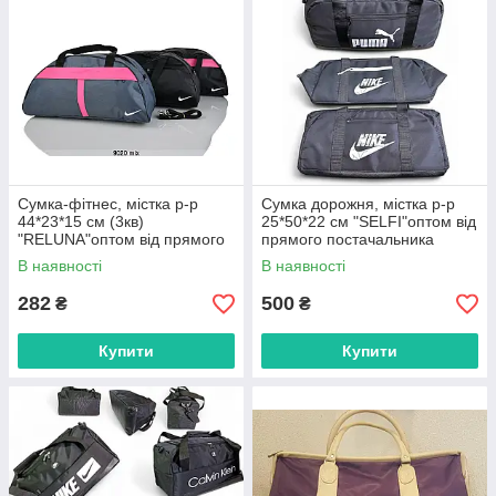
Сумка-фітнес, містка р-р
Сумка дорожня, містка р-р
44*23*15 см (3кв)
25*50*22 см "SELFI"оптом від
"RELUNA"оптом від прямого
прямого постачальника
постачальника
В наявності
В наявності
282
500
₴
₴
Купити
Купити