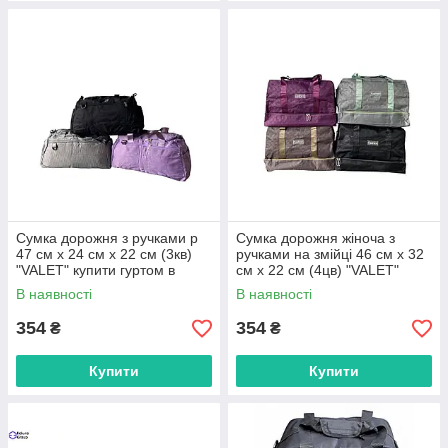
Сумка дорожня з ручками р
Сумка дорожня жіноча з
47 см х 24 см х 22 см (3кв)
ручками на змійці 46 см х 32
"VALET" купити гуртом в
см х 22 см (4цв) "VALET"
Одесі на 7 км
купити гуртом в Одесі на 7 км
В наявності
В наявності
354
354
₴
₴
Купити
Купити