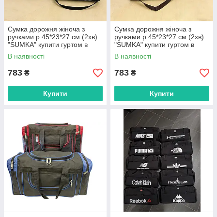
Сумка дорожня жіноча з
Сумка дорожня жіноча з
ручками р 45*23*27 см (2хв)
ручками р 45*23*27 см (2хв)
"SUMKA" купити гуртом в
"SUMKA" купити гуртом в
Одесі на 7 км
Одесі на 7 км
В наявності
В наявності
783
783
₴
₴
Купити
Купити