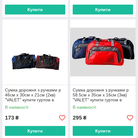
Купити
Купити
Сумка дорожня з ручками р
Сумка дорожня з ручками р
46см х 30см х 21см (2кв)
58.5см х 35см х 16см (3кв)
"VALET" купити гуртом в
"VALET" купити гуртом в
Одесі на 7 км
Одесі на 7 км
В наявності
В наявності
173
295
₴
₴
Купити
Купити